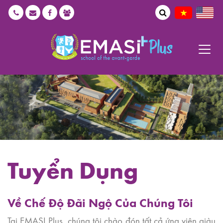
Tuyển Dụng
Về Chế Độ Đãi Ngộ Của Chúng Tôi
Tại EMASI Plus, chúng tôi chào đón tất cả ứng viên giàu