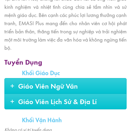
kinh nghiệm và nhiệt tình cùng chia sẻ tầm nhìn và sứ
mệnh giáo dục. Bên cạnh các phúc lợi lương thưởng cạnh
tranh, EMASI Plus mang đến cho nhân viên cơ hội phát
triển bản thân, thăng tiến trong sự nghiệp và trải nghiệm
một môi trường làm việc đa văn hóa và không ngừng tiến
bộ.
Tuyển Dụng
Khối Giáo Dục
Giáo Viên Ngữ Văn
Giáo Viên Lịch Sử & Địa Lí
Khối Vận Hành
Không có vị trí tuyển dụng